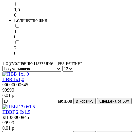
1,5
0
Количество жил
1
0
2
0
По умолчанию
Название
Цена
Рейтинг
ПВВ 1х1,0
00000000645
99999
0.01 р
метров
В корзину
Спеццена от 50м
ПВВГ 2,0х1,5
БП-00000846
99999
0.01 р