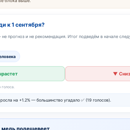
ке блока выше.
ди к 1 сентября?
 не прогноз и не рекомендация. Итог подведём в начале сле
человека
ырастет
▼ Сниз
 голоса.
осла на +1.2% — большинство угадало ✅ (19 голосов).
 медь подешевеет