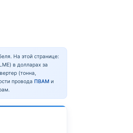
еля. На этой странице:
LME) в долларах за
нвертер (тонна,
мости провода
ПВАМ
и
рам.