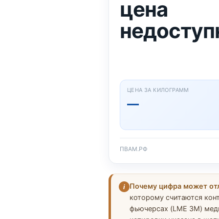
цена
недоступ
ЦЕНА ЗА КИЛОГРАММ
—
ПВАМ.РФ
Почему цифра может отл
i
которому считаются кон
фьючерсах (LME 3M) медь