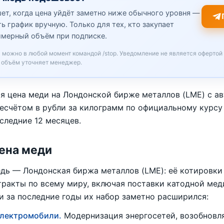
шет, когда цена уйдёт заметно ниже обычного уровня —
ь график вручную. Только для тех, кто закупает
имерный объём при подписке.
я можно в любой момент командой /stop. Уведомление не является офертой
 объём уточняет менеджер.
я цена меди на Лондонской бирже металлов (LME) с а
есчётом в рубли за килограмм по официальному курсу
следние 12 месяцев.
цена меди
дь — Лондонская биржа металлов (LME): её котировки
тракты по всему миру, включая поставки катодной мед
и за последние годы их набор заметно расширился:
электромобили.
Модернизация энергосетей, возобновля